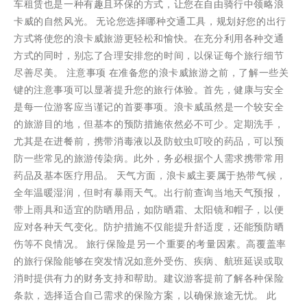
车租赁也是一种有趣且环保的方式，让您在自由骑行中领略浪
卡威的自然风光。 无论您选择哪种交通工具，规划好您的出行
方式将使您的浪卡威旅游更轻松和愉快。在充分利用各种交通
方式的同时，别忘了合理安排您的时间，以保证每个旅行细节
尽善尽美。 注意事项 在准备您的浪卡威旅游之前，了解一些关
键的注意事项可以显著提升您的旅行体验。首先，健康与安全
是每一位游客应当谨记的首要事项。浪卡威虽然是一个较安全
的旅游目的地，但基本的预防措施依然必不可少。定期洗手，
尤其是在进餐前，携带消毒液以及防蚊虫叮咬的药品，可以预
防一些常见的旅游传染病。此外，务必根据个人需求携带常用
药品及基本医疗用品。 天气方面，浪卡威主要属于热带气候，
全年温暖湿润，但时有暴雨天气。出行前查询当地天气预报，
带上雨具和适宜的防晒用品，如防晒霜、太阳镜和帽子，以便
应对各种天气变化。防护措施不仅能提升舒适度，还能预防晒
伤等不良情况。 旅行保险是另一个重要的考量因素。高覆盖率
的旅行保险能够在突发情况如意外受伤、疾病、航班延误或取
消时提供有力的财务支持和帮助。建议游客提前了解各种保险
条款，选择适合自己需求的保险方案，以确保旅途无忧。 此