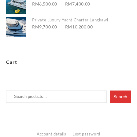
Price
RM
6,500.00
–
RM
7,400.00
range:
RM6,500.00
Private Luxury Yacht Charter Langkawi
through
Price
RM
9,700.00
–
RM
10,200.00
RM7,400.00
range:
RM9,700.00
through
RM10,200.00
Cart
Search
Search
for:
Account details
Lost password