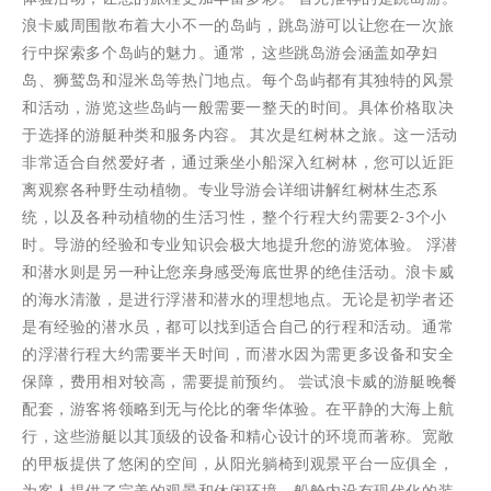
浪卡威周围散布着大小不一的岛屿，跳岛游可以让您在一次旅
行中探索多个岛屿的魅力。通常，这些跳岛游会涵盖如孕妇
岛、狮鹫岛和湿米岛等热门地点。每个岛屿都有其独特的风景
和活动，游览这些岛屿一般需要一整天的时间。具体价格取决
于选择的游艇种类和服务内容。 其次是红树林之旅。这一活动
非常适合自然爱好者，通过乘坐小船深入红树林，您可以近距
离观察各种野生动植物。专业导游会详细讲解红树林生态系
统，以及各种动植物的生活习性，整个行程大约需要2-3个小
时。导游的经验和专业知识会极大地提升您的游览体验。 浮潜
和潜水则是另一种让您亲身感受海底世界的绝佳活动。浪卡威
的海水清澈，是进行浮潜和潜水的理想地点。无论是初学者还
是有经验的潜水员，都可以找到适合自己的行程和活动。通常
的浮潜行程大约需要半天时间，而潜水因为需更多设备和安全
保障，费用相对较高，需要提前预约。 尝试浪卡威的游艇晚餐
配套，游客将领略到无与伦比的奢华体验。在平静的大海上航
行，这些游艇以其顶级的设备和精心设计的环境而著称。宽敞
的甲板提供了悠闲的空间，从阳光躺椅到观景平台一应俱全，
为客人提供了完美的观景和休闲环境。船舱内设有现代化的装