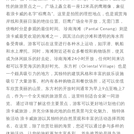
性的旅游景点之一。广场上矗立着一座12米高的鹰雕像，象征
着浪卡威的名字“棕鹰岛”。这里是拍照的理想地点，也是观赏海
岸线和美丽日落的绝佳位置。巨鹰广场全年开放，无需门票，
傍晚时分是参观的最佳时间。 珍南海滩（Pantai Cenang）则是
浪卡威最受欢迎的海滩之一，因其洁白的沙滩和透明的海水而
备受青睐。游客可以在这里进行各种水上运动，如浮潜、帆船
和水上摩托。同时，海滩附近还有众多餐馆和购物场所，使其
成为休闲娱乐的好去处。珍南海滩24小时开放，任何时间来访
都可以享受海滨的美好时光。 东方村（Oriental Village）也是
一个颇具吸引力的地方，其独特的建筑风格和丰富的娱乐设施
吸引了大量游客。村内有各种购物店和餐饮场所，还可以坐缆
车欣赏美丽的山景。东方村的开放时间通常为早上9点至晚上7
点，作为一个全天候的旅游景点，这里特别适合全家一同游
览。 通过详细了解这些主要景点，游客可以更好地计划他们的
浪卡威旅游，并充分体验此地的自然美景与文化魅力。 独特体
验活动 浪卡威旅游以其独特的自然景观和丰富的活动选择而闻
名。在这里，除了欣赏壮丽的海景，您还可以通过参与多样的
体验活动，让您的旅程更加丰富多彩。 首先推荐的是跳岛游。