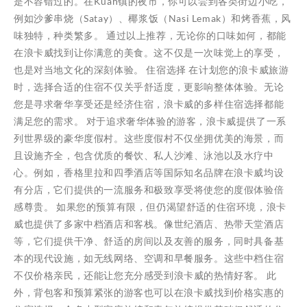
是不容错过的。在Kuah镇的夜市，你可以尝到各类街边小吃，
例如沙爹串烧（Satay）、椰浆饭（Nasi Lemak）和烤香蕉，风
味独特，种类繁多。 通过以上推荐，无论你的口味如何，都能
在浪卡威找到让你满意的美食。这不仅是一次味觉上的享受，
也是对当地文化的深刻体验。 住宿选择 在计划您的浪卡威旅游
时，选择合适的住宿不仅关乎舒适度，更影响整体体验。无论
您是寻求奢华享受还是经济住宿，浪卡威的多样住宿选择都能
满足您的需求。 对于追求奢华体验的游客，浪卡威提供了一系
列世界级的豪华度假村。这些度假村不仅坐拥优美的海景，而
且设施齐全，包含优质的餐饮、私人沙滩、泳池以及水疗中
心。例如，香格里拉和四季酒店等国际知名品牌在浪卡威均设
有分店，它们提供的一流服务和极致享受将使您的度假体验倍
感尊贵。 如果您的预算有限，但仍渴望舒适的住宿环境，浪卡
威也提供了多家中档酒店和客栈。像世纪酒店、热带天堂酒店
等，它们提供干净、舒适的房间以及友善的服务，同时具备基
本的现代设施，如无线网络、空调和早餐服务。这些中档住宿
不仅价格亲民，还能让您充分感受到浪卡威的热情好客。 此
外，背包客和预算紧张的游客也可以在浪卡威找到价格实惠的