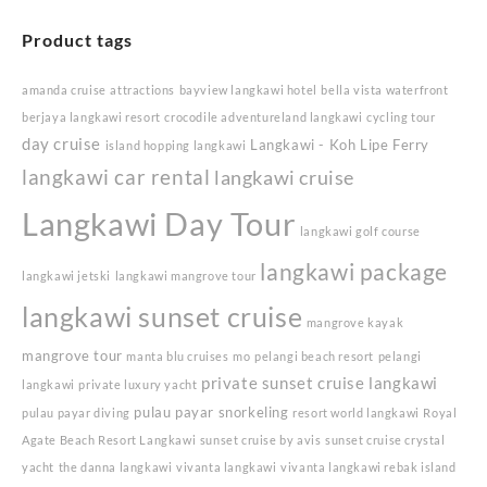
Product tags
amanda cruise
attractions
bayview langkawi hotel
bella vista waterfront
berjaya langkawi resort
crocodile adventureland langkawi
cycling tour
day cruise
Langkawi - Koh Lipe Ferry
island hopping langkawi
langkawi car rental
langkawi cruise
Langkawi Day Tour
langkawi golf course
langkawi package
langkawi jetski
langkawi mangrove tour
langkawi sunset cruise
mangrove kayak
mangrove tour
manta blu cruises
mo
pelangi beach resort
pelangi
private sunset cruise langkawi
langkawi
private luxury yacht
pulau payar snorkeling
pulau payar diving
resort world langkawi
Royal
Agate Beach Resort Langkawi
sunset cruise by avis
sunset cruise crystal
yacht
the danna langkawi
vivanta langkawi
vivanta langkawi rebak island