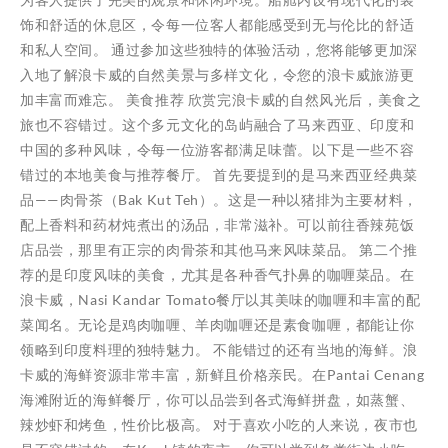
饰和舒适的休息区，令每一位客人都能感受到无与伦比的舒适
和私人空间。 通过参加这些独特的体验活动，您将能够更加深
入地了解浪卡威的自然美景与多样文化，令您的浪卡威旅游更
加丰富而难忘。 美食推荐 欣赏完浪卡威的自然风光后，美食之
旅也不容错过。这个多元文化的岛屿融合了马来西亚、印度和
中国的多种风味，令每一位游客都满足味蕾。以下是一些不容
错过的本地美食与推荐餐厅。 首先要提到的是马来西亚经典菜
品——肉骨茶（Bak Kut Teh）。这是一种以猪排为主要材料，
配上香料和药材炖煮出的汤品，非常滋补。可以前往香辣苑饭
店品尝，那里有正宗的肉骨茶和其他马来风味菜品。 第二个推
荐的是印度风味的美食，尤其是各种香气扑鼻的咖喱菜品。在
浪卡威，Nasi Kandar Tomato餐厅以其美味的咖喱和丰富的配
菜闻名。无论是鸡肉咖喱、羊肉咖喱还是素食咖喱，都能让你
领略到印度料理的独特魅力。 不能错过的还有当地的海鲜。浪
卡威的海鲜资源非常丰富，新鲜且价格亲民。在Pantai Cenang
海滩附近的海鲜餐厅，你可以品尝到各式海鲜拼盘，如蒸蟹、
辣炒虾和烤鱼，性价比极高。 对于喜欢小吃的人来说，夜市也