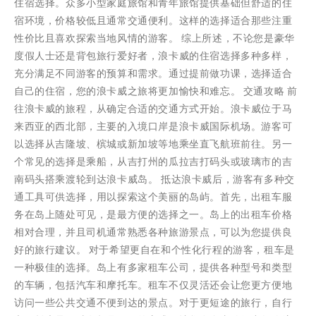
住宿选择。众多小型家庭旅馆和青年旅馆提供基础但舒适的住
宿环境，价格较低且通常交通便利。这样的选择适合那些注重
性价比且喜欢探索当地风情的游客。 综上所述，不论您是豪华
度假人士还是背包旅行爱好者，浪卡威的住宿选择多种多样，
充分满足不同游客的预算和需求。通过提前做功课，选择适合
自己的住宿，您的浪卡威之旅将更加愉快和难忘。 交通攻略 前
往浪卡威的旅程，从确定合适的交通方式开始。浪卡威位于马
来西亚的西北部，主要的入境口岸是浪卡威国际机场。游客可
以选择从吉隆坡、槟城或新加坡等地乘坐直飞航班前往。另一
个常见的选择是乘船，从吉打州的瓜拉吉打码头或玻璃市的吉
南码头搭乘渡轮到达浪卡威岛。 抵达浪卡威后，游客有多种交
通工具可供选择，用以探索这个美丽的岛屿。首先，出租车服
务在岛上随处可见，是最方便的选择之一。岛上的出租车价格
相对合理，并且司机通常熟悉各种旅游景点，可以为您提供良
好的旅行建议。 对于希望更自在和个性化行程的游客，租车是
一种极佳的选择。岛上有多家租车公司，提供各种型号和类型
的车辆，包括汽车和摩托车。租车不仅灵活还会让您更方便地
访问一些公共交通不便到达的景点。对于更短途的旅行，自行