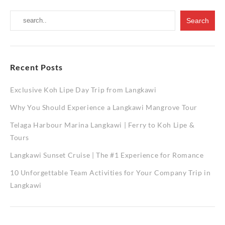
游
配
攻
套
略：
预
定
我
们
Recent Posts
旅
游
Exclusive Koh Lipe Day Trip from Langkawi
配
套
Why You Should Experience a Langkawi Mangrove Tour
Telaga Harbour Marina Langkawi | Ferry to Koh Lipe &
Tours
Langkawi Sunset Cruise | The #1 Experience for Romance
10 Unforgettable Team Activities for Your Company Trip in
Langkawi