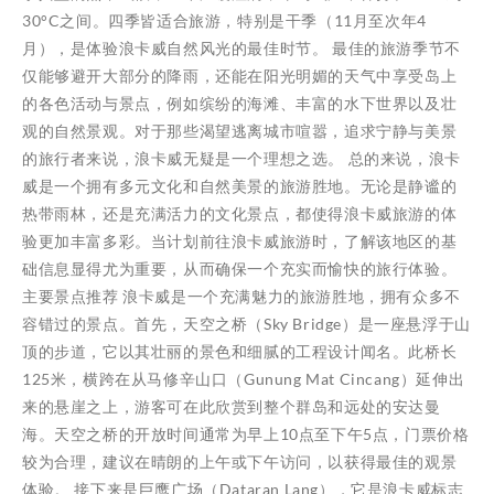
30°C之间。四季皆适合旅游，特别是干季（11月至次年4
月），是体验浪卡威自然风光的最佳时节。 最佳的旅游季节不
仅能够避开大部分的降雨，还能在阳光明媚的天气中享受岛上
的各色活动与景点，例如缤纷的海滩、丰富的水下世界以及壮
观的自然景观。对于那些渴望逃离城市喧嚣，追求宁静与美景
的旅行者来说，浪卡威无疑是一个理想之选。 总的来说，浪卡
威是一个拥有多元文化和自然美景的旅游胜地。无论是静谧的
热带雨林，还是充满活力的文化景点，都使得浪卡威旅游的体
验更加丰富多彩。当计划前往浪卡威旅游时，了解该地区的基
础信息显得尤为重要，从而确保一个充实而愉快的旅行体验。
主要景点推荐 浪卡威是一个充满魅力的旅游胜地，拥有众多不
容错过的景点。首先，天空之桥（Sky Bridge）是一座悬浮于山
顶的步道，它以其壮丽的景色和细腻的工程设计闻名。此桥长
125米，横跨在从马修辛山口（Gunung Mat Cincang）延伸出
来的悬崖之上，游客可在此欣赏到整个群岛和远处的安达曼
海。天空之桥的开放时间通常为早上10点至下午5点，门票价格
较为合理，建议在晴朗的上午或下午访问，以获得最佳的观景
体验。 接下来是巨鹰广场（Dataran Lang），它是浪卡威标志