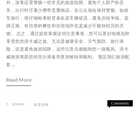
外，游客还需警惕一些常见的旅游陷阱。避免个人财产的丢
失，出行时尽量少携带贵重物品，在公众场合保持警惕。如租
车旅行，请仔细检查租赁条款及车辆状况，避免后续争端。选
择正规、有信誉的餐饮和住宿场所也是减少不愉快经历的关
键。 总之，通过提前掌握这些注意事项，您可以更好地规划和
享受您的浪卡威之旅。无论是健康安全、天气预防、旅行保
险，还是避免旅游陷阱，这些注意点都能助您一路顺风。浪卡
威旅游将因您的充分准备而更加愉快和顺利。 预定我们旅游配
套 …
浪
Read More
卡
威
旅
游
攻
Comments
ADMIN
旅游攻略
略：
on
Off
预
浪
定
卡
我
威
们
旅
旅
游