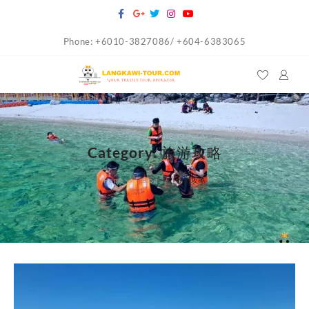
Skip
to
Phone: +6010-3827086/ +604-6383065
content
Category:
旅游攻略
Home
Blog
旅游攻略